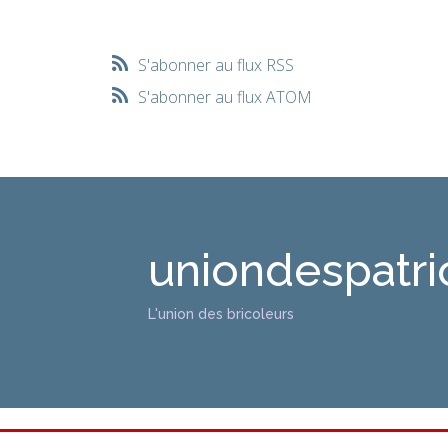
S'abonner au flux RSS
S'abonner au flux ATOM
uniondespatri
L'union des bricoleurs