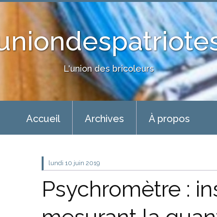
uniondespatriote
L'union des bricoleurs
Accueil
Archives
À propos
lundi 10
juin 2019
Psychromètre : i