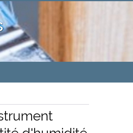
s
nstrument