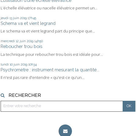
L’utilisation d’une échelle élévatrice
L’échelle élévatrice ou nacelle élévatrice permet un...
jeudi 13
juin 2019
17h45
Schema va et vient legrand
Le schema va et vient legrand part du principe que...
mercredi 12
juin 2019
14h50
Reboucher trou bois
La technique pour reboucher trou bois est idéale pour...
lundi 10
juin 2019
10h34
Psychromètre : instrument mesurant la quantité...
Il n'est pas rare d'entendre « qu'est-ce qu'un...
RECHERCHER